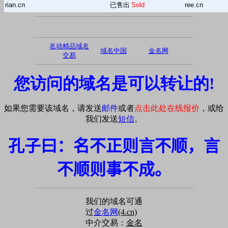
rian.cn
已售出
Sold
ree.cn
名动精品域名
域名中国
金名网
交易
您访问的域名是可以转让的!
如果您需要该域名，请发送
邮件
或者
点击此处在线报价
，或给
我们发送
短信
。
孔子曰：名不正则言不顺，言
不顺则事不成。
我们的域名可通
过
金名网
(4.cn)
中介交易：
金名