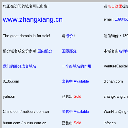
您正在访问的域名可以出售!
请
点击这里
提
www.zhangxiang.cn
email:
139045
The great domain is for sale!
请
报价
！
短信询价：13
部分域名成交价参考:
国内部分
国际部分
本域名由
名动
我们的部分成交域名
一个好域名的作用
VentureCapital
0135.com
出售中
Available
dichan.com
yufu.cn
已售出
Sold
zhangxiang.cn
Chind.com/.net/.cn/.com.cn
出售中
Available
WanNianQing
hurun.com / hurun.com.cn
已售出
Sold
infor.cn